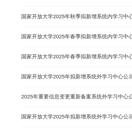
国家开放大学2025年秋季拟新增系统内学习中
国家开放大学2025年春季拟新增系统内学习中
国家开放大学2025年春季拟新增系统内学习中
国家开放大学2025年拟新增系统外学习中心公
2025年重要信息变更重新备案系统外学习中心
国家开放大学2025年拟新增系统外学习中心公