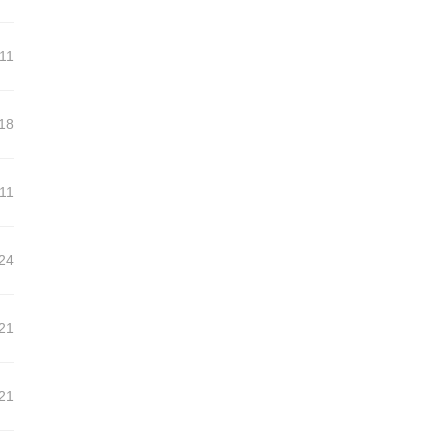
11
18
11
24
21
21