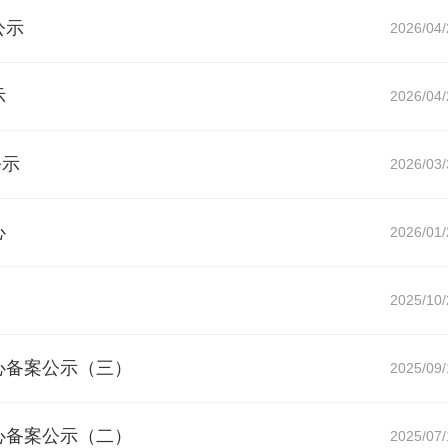
公示
2026/04/
示
2026/04/
公示
2026/03/
心
2026/01/
2025/10/
心备案公示（三）
2025/09/
心备案公示（二）
2025/07/