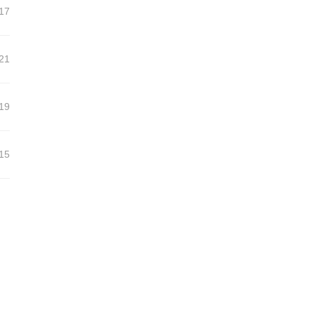
17
21
19
15