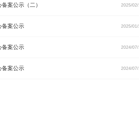
心备案公示（二）
2025/02/
心备案公示
2025/01/
心备案公示
2024/07/
心备案公示
2024/07/