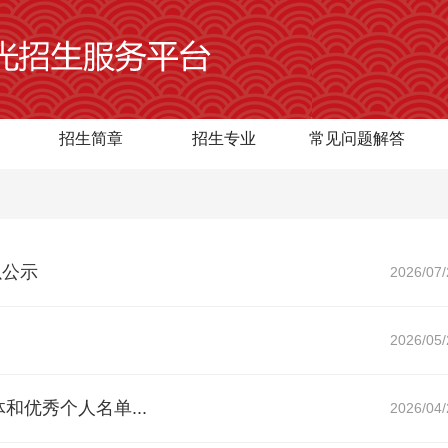
招生简章
招生专业
常见问题解答
以公示
2026/07/
2026/05/
和优秀个人名单...
2026/04/