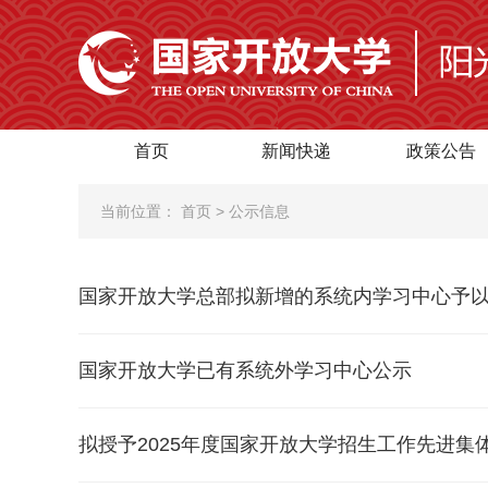
首页
新闻快递
政策公告
当前位置：
首页
>
公示信息
国家开放大学总部拟新增的系统内学习中心予
国家开放大学已有系统外学习中心公示
拟授予2025年度国家开放大学招生工作先进集体