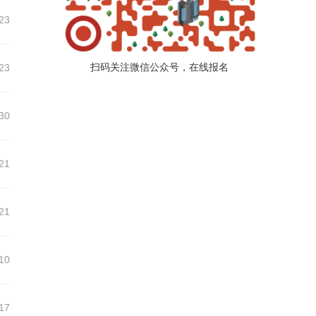
23
扫码关注微信公众号，在线报名
23
30
21
21
10
17