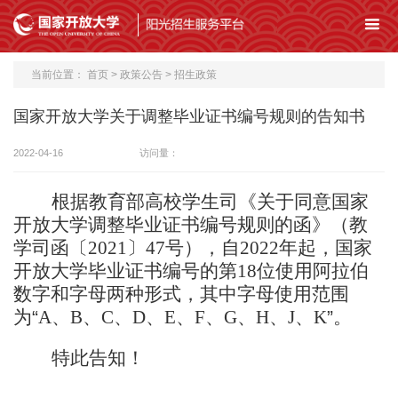
当前位置：
首页
>
政策公告
>
招生政策
国家开放大学关于调整毕业证书编号规则的告知书
2022-04-16
访问量：
根据教育部高校学生司《关于同意国家
开放大学调整毕业证书编号规则的函》（教
学司函〔
2021
〕
47
号），自
2022
年起，国家
开放大学毕业证书编号的第
18
位使用阿拉伯
数字和字母两种形式，其中字母使用范围
为“
A
、
B
、
C
、
D
、
E
、
F
、
G
、
H
、
J
、
K
”。
特此告知！